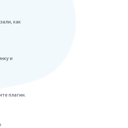
зали, как
инку и
ите плагин.
е