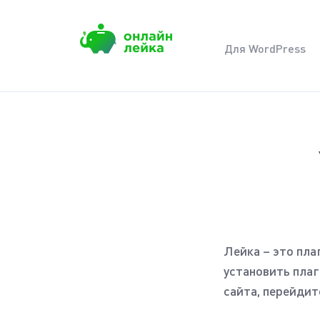
Skip
to
Для WordPress
content
Лейка – это пла
установить плаг
сайта, перейдит