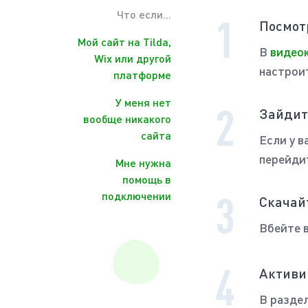
Что если...
Посмот
Мой сайт на Tilda,
В
видеок
Wix или другой
настрои
платформе
У меня нет
Зайдит
вообще никакого
сайта
Если у в
перейди
Мне нужна
помощь в
подключении
Скачай
Вбейте в
Активи
В разде