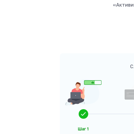
«Активи
С
Шаг 1