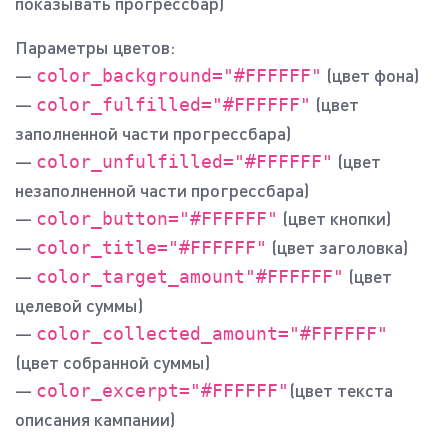
показывать прогрессбар)
Параметры цветов:
—
(цвет фона)
color_background="#FFFFFF"
—
(цвет
color_fulfilled="#FFFFFF"
заполненной части прогрессбара)
—
(цвет
color_unfulfilled="#FFFFFF"
незаполненной части прогрессбара)
—
(цвет кнопки)
color_button="#FFFFFF"
—
(цвет заголовка)
color_title="#FFFFFF"
—
(цвет
color_target_amount"#FFFFFF"
целевой суммы)
—
color_collected_amount="#FFFFFF"
(цвет собранной суммы)
—
(цвет текста
color_excerpt="#FFFFFF"
описания кампании)