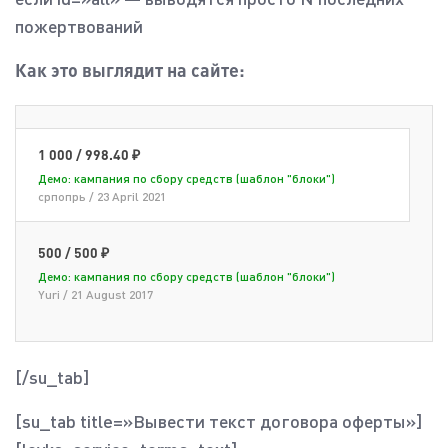
пожертвований
Как это выглядит на сайте:
1 000
/ 998.40
₽
Демо: кампания по сбору средств (шаблон "блоки")
српопрь
/
23 April 2021
500
/ 500
₽
Демо: кампания по сбору средств (шаблон "блоки")
Yuri
/
21 August 2017
[/su_tab]
[su_tab title=»Вывести текст договора оферты»]