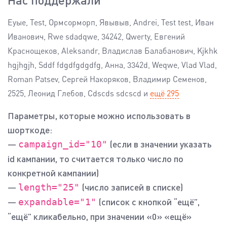
Еуые, Test, Ормсорморп, Явывыв, Andrei, Test test, Иван
Иванович, Rwe sdadqwe, 34242, Qwerty, Евгений
Краснощеков, Aleksandr, Владислав Балабанович, Kjkhk
hgjhgjh, Sddf fdgdfgdgdfg, Анна, 3342d, Weqwe, Vlad Vlad,
Roman Patsev, Сергей Накоряков, Владимир Семенов,
2525, Леонид Глебов, Cdscds sdcscd
и
ещё
295
Параметры, которые можно использовать в
шорткоде:
—
(если в значении указать
campaign_id="10"
id кампании, то считается только число по
конкретной кампании)
—
(число записей в списке)
length="25"
—
(список с кнопкой “ещё”,
expandable="1"
“ещё” кликабельно, при значении «0» «ещё»