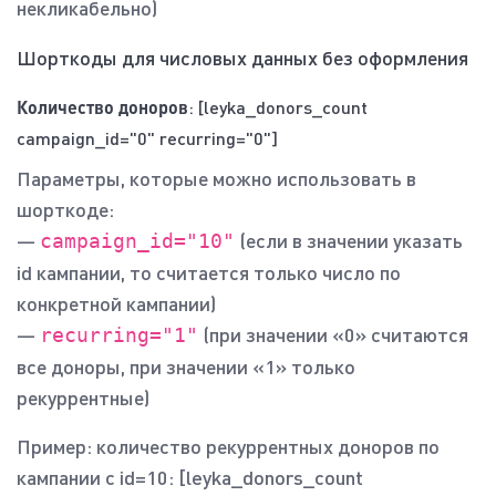
некликабельно)
Шорткоды для числовых данных без оформления
Количество доноров
: [leyka_donors_count
campaign_id="0" recurring="0"]
Параметры, которые можно использовать в
шорткоде:
—
(если в значении указать
campaign_id="10"
id кампании, то считается только число по
конкретной кампании)
—
(при значении «0» считаются
recurring="1"
все доноры, при значении «1» только
рекуррентные)
Пример: количество рекуррентных доноров по
кампании с id=10: [leyka_donors_count