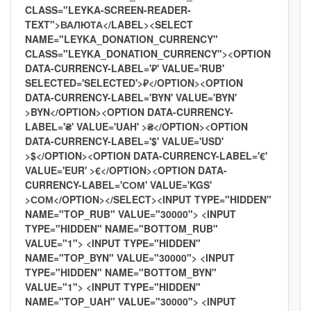
CLASS="LEYKA-SCREEN-READER-
TEXT">ВАЛЮТА</LABEL><SELECT
NAME="LEYKA_DONATION_CURRENCY"
CLASS="LEYKA_DONATION_CURRENCY"><OPTION
DATA-CURRENCY-LABEL='₽' VALUE='RUB'
SELECTED='SELECTED'>₽</OPTION><OPTION
DATA-CURRENCY-LABEL='BYN' VALUE='BYN'
>BYN</OPTION><OPTION DATA-CURRENCY-
LABEL='₴' VALUE='UAH' >₴</OPTION><OPTION
DATA-CURRENCY-LABEL='$' VALUE='USD'
>$</OPTION><OPTION DATA-CURRENCY-LABEL='€'
VALUE='EUR' >€</OPTION><OPTION DATA-
CURRENCY-LABEL='СОМ' VALUE='KGS'
>СОМ</OPTION></SELECT><INPUT TYPE="HIDDEN"
NAME="TOP_RUB" VALUE="30000"> <INPUT
TYPE="HIDDEN" NAME="BOTTOM_RUB"
VALUE="1"> <INPUT TYPE="HIDDEN"
NAME="TOP_BYN" VALUE="30000"> <INPUT
TYPE="HIDDEN" NAME="BOTTOM_BYN"
VALUE="1"> <INPUT TYPE="HIDDEN"
NAME="TOP_UAH" VALUE="30000"> <INPUT