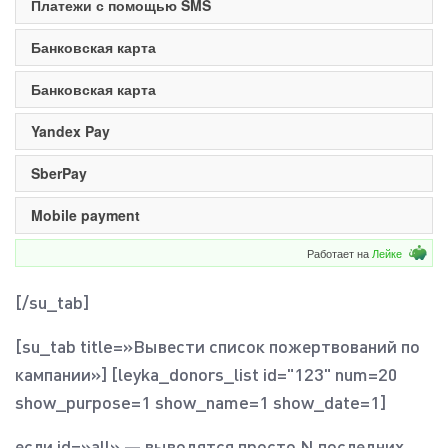
Платежи с помощью SMS
Банковская карта
Банковская карта
Yandex Pay
SberPay
Mobile payment
Работает на
Лейке
[/su_tab]
[su_tab title=»Вывести список пожертвований по
кампании»] [leyka_donors_list id="123" num=20
show_purpose=1 show_name=1 show_date=1]
если id=»all» — выводятся просто N последних