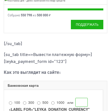
550 798
500 000
Собрано
из
₽
ПОДДЕРЖАТЬ
[/su_tab]
[su_tab title=»Вывести платежную форму»]
[leyka_payment_form id="123"]
Как это выглядит на сайте:
Банковская карта
Размер пожертвования
100
300
500
1000
или
<LABEL FOR="LEYKA_DONATION_CURRENCY"