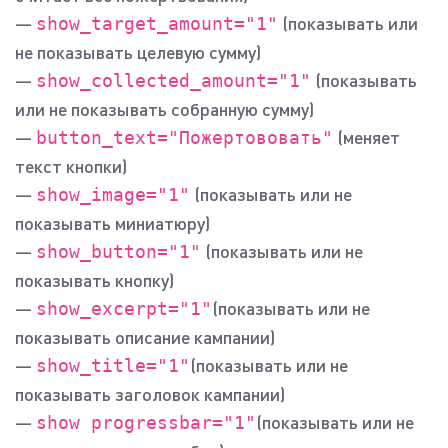
—
(показывать или
show_target_amount="1"
не показывать целевую сумму)
—
(показывать
show_collected_amount="1"
или не показывать собранную сумму)
—
(меняет
button_text="Пожертововать"
текст кнопки)
—
(показывать или не
show_image="1"
показывать миниатюру)
—
(показывать или не
show_button="1"
показывать кнопку)
—
(показывать или не
show_excerpt="1"
показывать описание кампании)
—
(показывать или не
show_title="1"
показывать заголовок кампании)
—
(показывать или не
show progressbar="1"