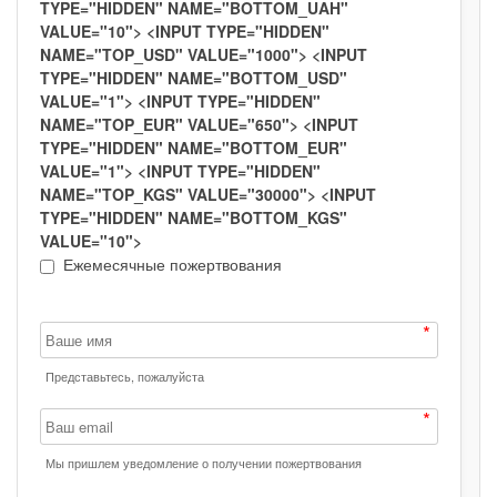
TYPE="HIDDEN" NAME="BOTTOM_UAH"
VALUE="10"> <INPUT TYPE="HIDDEN"
NAME="TOP_USD" VALUE="1000"> <INPUT
TYPE="HIDDEN" NAME="BOTTOM_USD"
VALUE="1"> <INPUT TYPE="HIDDEN"
NAME="TOP_EUR" VALUE="650"> <INPUT
TYPE="HIDDEN" NAME="BOTTOM_EUR"
VALUE="1"> <INPUT TYPE="HIDDEN"
NAME="TOP_KGS" VALUE="30000"> <INPUT
TYPE="HIDDEN" NAME="BOTTOM_KGS"
VALUE="10">
Ежемесячные пожертвования
Ваше
имя
Представьтесь, пожалуйста
Ваш
email
Мы пришлем уведомление о получении пожертвования