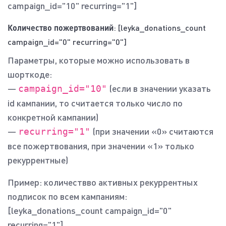
campaign_id="10" recurring="1"]
Количество пожертвований
: [leyka_donations_count
campaign_id="0" recurring="0"]
Параметры, которые можно использовать в
шорткоде:
—
(если в значении указать
campaign_id="10"
id кампании, то считается только число по
конкретной кампании)
—
(при значении «0» считаются
recurring="1"
все пожертвования, при значении «1» только
рекуррентные)
Пример: количествво активных рекуррентных
подписок по всем кампаниям:
[leyka_donations_count campaign_id="0"
recurring="1"]